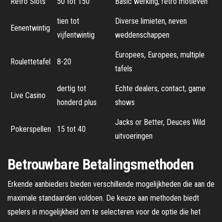
Retro Slots
50 tot 150
Basic werking, retro motieven
tien tot
Diverse limieten, neven
Eenentwintig
vijfentwintig
weddenschappen
Europees, Europees, multiple
Roulettetafel
8-20
tafels
dertig tot
Echte dealers, contact, game
Live Casino
honderd plus
shows
Jacks or Better, Deuces Wild
Pokerspellen
15 tot 40
uitvoeringen
Betrouwbare Betalingsmethoden
Erkende aanbieders bieden verschillende mogelijkheden die aan de
maximale standaarden voldoen. De keuze aan methoden biedt
spelers in mogelijkheid om te selecteren voor de optie die het