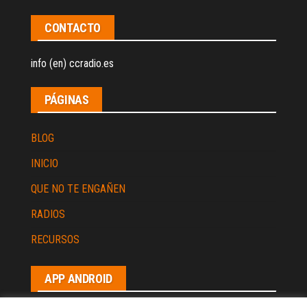
CONTACTO
info (en) ccradio.es
PÁGINAS
BLOG
INICIO
QUE NO TE ENGAÑEN
RADIOS
RECURSOS
APP ANDROID