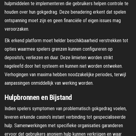
hulpmiddelen te implementeren die gebruikers helpen controle te
houden over hun gokgedrag. Deze benadering erkent dat spelen
ontspanning moet zijn en geen financiële of eigen issues mag
veroorzaken.
Elk erkend platform moet helder beschikbaarheid verstrekken tot
opties waarmee spelers grenzen kunnen configureren op
deposito’s, verliezen en duur. Deze limieten worden strikt
nageleefd door het systeem en kunnen niet worden ontweken.
Verhogingen van maxima hebben noodzakelijke periodes, terwijl
aanpassingen onmiddellijk van werking worden.
Hulpbronnen en Bijstand
Indien spelers symptomen van problematisch gokgedrag voelen,
leveren erkende casino’s instant verbinding tot gespecialiseerde
hulp. Samenwerkingen met specifieke organisaties garanderen
ervoor dat gebruikers anoniem hulp kunnen verkrijgen en waar