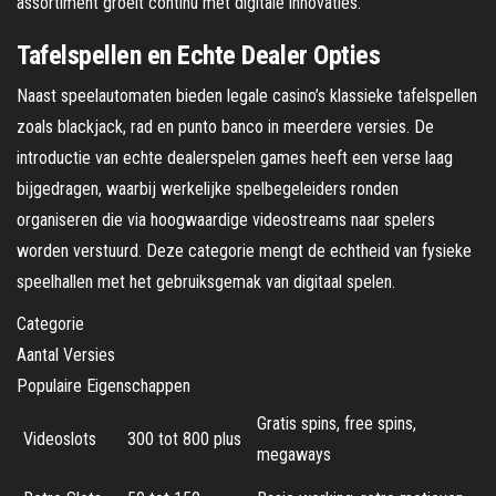
assortiment groeit continu met digitale innovaties.
Tafelspellen en Echte Dealer Opties
Naast speelautomaten bieden legale casino’s klassieke tafelspellen
zoals blackjack, rad en punto banco in meerdere versies. De
introductie van echte dealerspelen games heeft een verse laag
bijgedragen, waarbij werkelijke spelbegeleiders ronden
organiseren die via hoogwaardige videostreams naar spelers
worden verstuurd. Deze categorie mengt de echtheid van fysieke
speelhallen met het gebruiksgemak van digitaal spelen.
Categorie
Aantal Versies
Populaire Eigenschappen
Gratis spins, free spins,
Videoslots
300 tot 800 plus
megaways