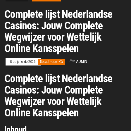
Complete lijst Nederlandse
Casinos: Jouw Complete
Wegwijzer voor Wettelijk
Online Kansspelen
Por
ADMIN
8 de julio de 2026
Desactivado
Complete lijst Nederlandse
Casinos: Jouw Complete
Wegwijzer voor Wettelijk
Online Kansspelen
Inhoud