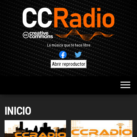
Saltar
al
contenido
La música que te hace libre
Abrir reproductor
INICIO