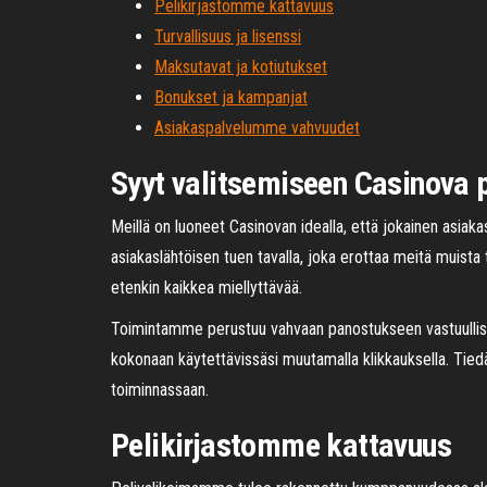
Pelikirjastomme kattavuus
Turvallisuus ja lisenssi
Maksutavat ja kotiutukset
Bonukset ja kampanjat
Asiakaspalvelumme vahvuudet
Syyt valitsemiseen Casinova 
Meillä on luoneet Casinovan idealla, että jokainen asia
asiakaslähtöisen tuen tavalla, joka erottaa meitä muista 
etenkin kaikkea miellyttävää.
Toimintamme perustuu vahvaan panostukseen vastuulliseen 
kokonaan käytettävissäsi muutamalla klikkauksella. Tiedä
toiminnassaan.
Pelikirjastomme kattavuus