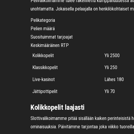
Pelivalikoimamme tulee rakennettu kumppanuudessa alan hu
unohtamatta. Jokaisella pelaajalla on henkilökohtaiset m
Pelikategoria
Pelien määrä
Suosituimmat tarjoajat
Keskimääräinen RTP
Kolikkopelit
Yli 2500
Klassikkopelit
Yli 250
Live-kasinot
Lähes 180
Jättipottipelit
Yli 70
Kolikkopelit laajasti
Slottivalikoimamme pitää sisällään kaiken perinteisistä
ominaisuuksia. Päivitämme tarjontaa joka viikko tuoreilla j