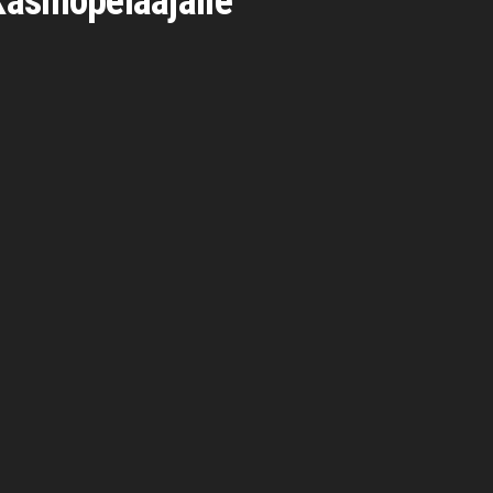
asinopelaajalle