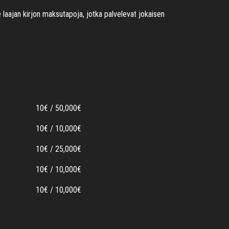
ajan kirjon maksutapoja, jotka palvelevat jokaisen
10€ / 50,000€
10€ / 10,000€
10€ / 25,000€
10€ / 10,000€
10€ / 10,000€