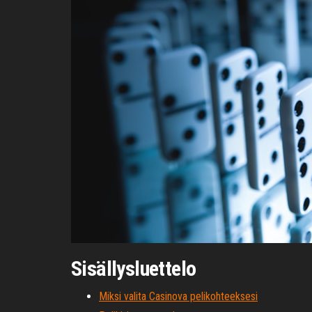
Sisällysluettelo
Miksi valita Casinova pelikohteeksesi