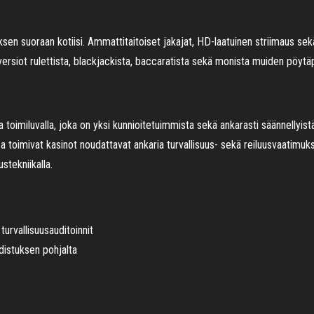
n suoraan kotiisi. Ammattitaitoiset jakajat, HD-laatuinen striimaus sekä i
versiot rulettista, blackjackista, baccaratista sekä monista muiden pöytäp
toimiluvalla, joka on yksi kunnioitetuimmista sekä ankarasti säännellyistä
toimivat kasinot noudattavat ankaria turvallisuus- sekä reiluusvaatimuksi
stekniikalla.
urvallisuusauditoinnit
istuksen pohjalta