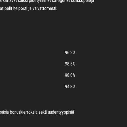
a kattavat kaikki pidetyimmät kategoriat kolikkopelejä
 pelit helposti ja vaivattomasti.
96.2%
98.5%
98.8%
94.8%
kaisia bonuskierroksia sekä uudentyyppisiä