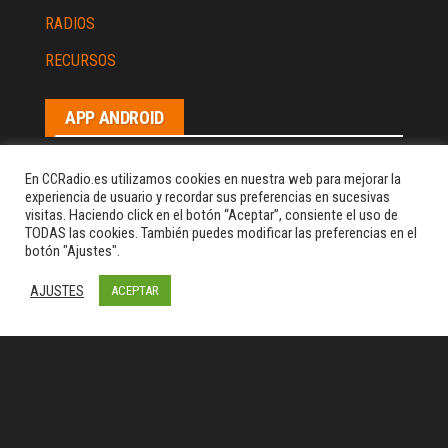
RADIOS
RECURSOS
APP ANDROID
En CCRadio.es utilizamos cookies en nuestra web para mejorar la
experiencia de usuario y recordar sus preferencias en sucesivas
visitas. Haciendo click en el botón “Aceptar”, consiente el uso de
TODAS las cookies. También puedes modificar las preferencias en el
botón "Ajustes".
AJUSTES
ACEPTAR
Descarga nuestra APP para Android!!!