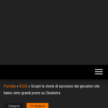
Portada
»
BLOG
»
Scopri le storie di successo dei giocatori che
hanno vinto grandi premi su Cleobetra
Categoría
Sin categoría