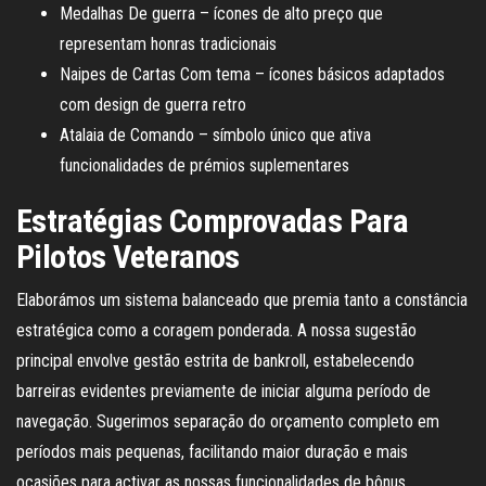
Medalhas De guerra – ícones de alto preço que
representam honras tradicionais
Naipes de Cartas Com tema – ícones básicos adaptados
com design de guerra retro
Atalaia de Comando – símbolo único que ativa
funcionalidades de prémios suplementares
Estratégias Comprovadas Para
Pilotos Veteranos
Elaborámos um sistema balanceado que premia tanto a constância
estratégica como a coragem ponderada. A nossa sugestão
principal envolve gestão estrita de bankroll, estabelecendo
barreiras evidentes previamente de iniciar alguma período de
navegação. Sugerimos separação do orçamento completo em
períodos mais pequenas, facilitando maior duração e mais
ocasiões para activar as nossas funcionalidades de bônus