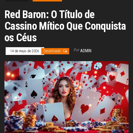
Red Baron: O Título de
Cassino Mítico Que Conquista
os Céus
Por
ADMIN
14 de mayo de 2026
Desactivado