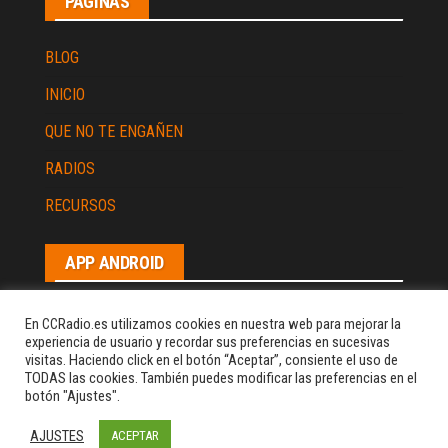
PÁGINAS
BLOG
INICIO
QUE NO TE ENGAÑEN
RADIOS
RECURSOS
APP ANDROID
En CCRadio.es utilizamos cookies en nuestra web para mejorar la
experiencia de usuario y recordar sus preferencias en sucesivas
visitas. Haciendo click en el botón “Aceptar”, consiente el uso de
TODAS las cookies. También puedes modificar las preferencias en el
botón "Ajustes".
AJUSTES
ACEPTAR