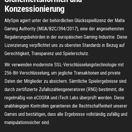
Konzessionierung
AllySpin agiert unter der behördlichen Glücksspiellizenz der Malta
Gaming Authority (MGA/B2C/394/2017), eine der angesehensten
Regulierungsbehörden in der europäischen Gaming-Industrie. Diese
Lizenzierung verpflichtet uns zu obersten Standards in Bezug auf
Gerechtigkeit, Transparenz und Spielerschutz.
Wir verwenden modernste SSL-Verschlüsselungstechnologie mit
256-Bit-Verschlüsselung, um jegliche Transaktionen und private
Daten der Mitglieder zu absichern. Sämtliche Spielergebnisse sind
durch zertifizierte Zufallszahlengeneratoren (RNG) bestimmt, die
regelmäßig von eCOGRA und iTech Labs überprüft werden. Diese
unabhängigen Kontrollen garantieren die Rechtschaffenheit unserer
Games und bestätigen, dass alle Ergebnisse vollständig zufällig und
manipulationssicher sind.