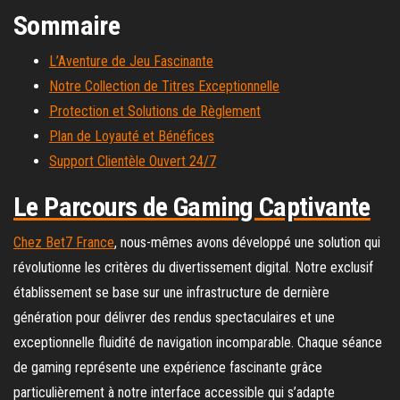
Sommaire
L’Aventure de Jeu Fascinante
Notre Collection de Titres Exceptionnelle
Protection et Solutions de Règlement
Plan de Loyauté et Bénéfices
Support Clientèle Ouvert 24/7
Le Parcours de Gaming Captivante
Chez
Bet7 France
, nous-mêmes avons développé une solution qui
révolutionne les critères du divertissement digital. Notre exclusif
établissement se base sur une infrastructure de dernière
génération pour délivrer des rendus spectaculaires et une
exceptionnelle fluidité de navigation incomparable. Chaque séance
de gaming représente une expérience fascinante grâce
particulièrement à notre interface accessible qui s’adapte