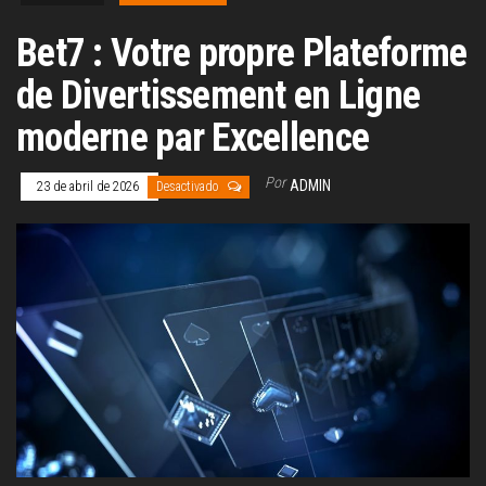
Bet7 : Votre propre Plateforme
de Divertissement en Ligne
moderne par Excellence
Por
ADMIN
23 de abril de 2026
Desactivado