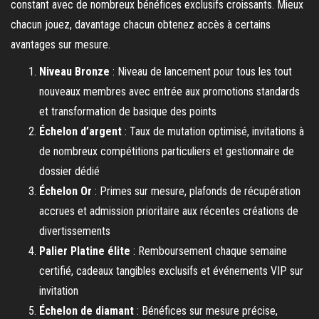
constant avec de nombreux bénéfices exclusifs croissants. Mieux
chacun jouez, davantage chacun obtenez accès à certains
avantages sur mesure.
Niveau Bronze
: Niveau de lancement pour tous les tout
nouveaux membres avec entrée aux promotions standards
et transformation de basique des points
Échelon d’argent
: Taux de mutation optimisé, invitations à
de nombreux compétitions particuliers et gestionnaire de
dossier dédié
Échelon Or
: Primes sur mesure, plafonds de récupération
accrues et admission prioritaire aux récentes créations de
divertissements
Palier Platine élite
: Remboursement chaque semaine
certifié, cadeaux tangibles exclusifs et événements VIP sur
invitation
Échelon de diamant
: Bénéfices sur mesure précise,