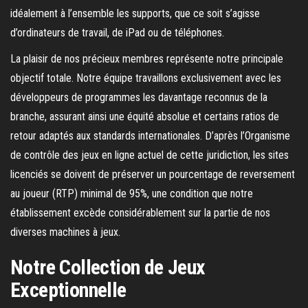
idéalement à l’ensemble les supports, que ce soit s’agisse
d’ordinateurs de travail, de iPad ou de téléphones.
La plaisir de nos précieux membres représente notre principale
objectif totale. Notre équipe travaillons exclusivement avec les
développeurs de programmes les davantage reconnus de la
branche, assurant ainsi une équité absolue et certains ratios de
retour adaptés aux standards internationales. D’après l’Organisme
de contrôle des jeux en ligne actuel de cette juridiction, les sites
licenciés se doivent de préserver un pourcentage de reversement
au joueur (RTP) minimal de 95%, une condition que notre
établissement excède considérablement sur la partie de nos
diverses machines à jeux.
Notre Collection de Jeux
Exceptionnelle