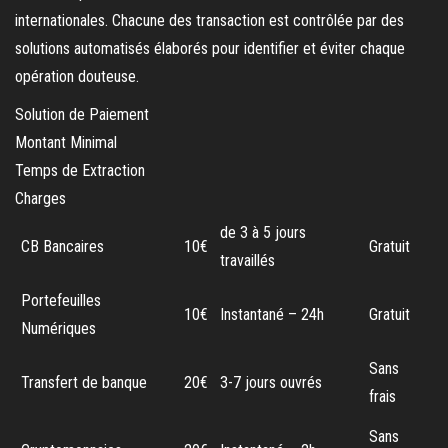
internationales. Chacune des transaction est contrôlée par des
solutions automatisés élaborés pour identifier et éviter chaque
opération douteuse.
Solution de Paiement
Montant Minimal
Temps de Extraction
Charges
de 3 à 5 jours
CB Bancaires
10€
Gratuit
travaillés
Portefeuilles
10€
Instantané – 24h
Gratuit
Numériques
Sans
Transfert de banque
20€
3-7 jours ouvrés
frais
Sans