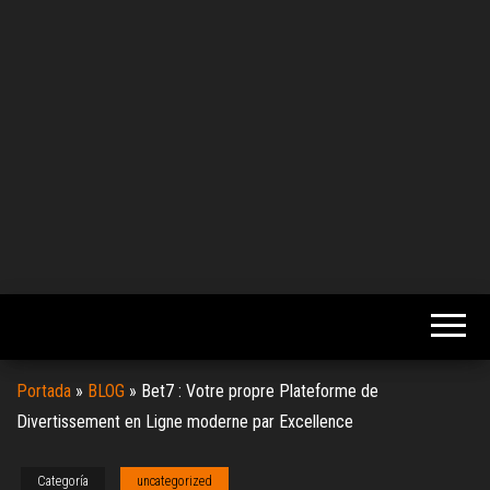
Portada
»
BLOG
»
Bet7 : Votre propre Plateforme de
Divertissement en Ligne moderne par Excellence
Categoría
uncategorized