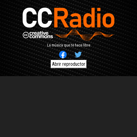
Saltar
al
contenido
La música que te hace libre
Abrir reproductor